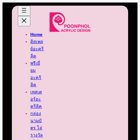
Home
ดิสเพล
ย์อะคริ
ลิค
พรีเมี่
ยม
อะคริ
ลิค
เทสเต
อร์อะ
คริลิค
กล่อง
นามบั
ตร โล่
รางวัล