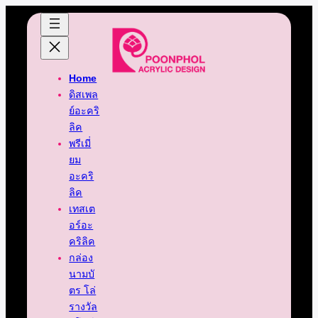
Home
ดิสเพล
ย์อะคริ
ลิค
พรีเมี่
ยม
อะคริ
ลิค
เทสเต
อร์อะ
คริลิค
กล่อง
นามบั
ตร โล่
รางวัล