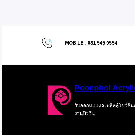
MOBILE :
081 545 9554
Poonphol Acryli
รับออกแบบและผลิตตู้โชว์สิน
งานบิวอิน