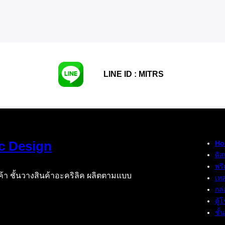
LINE ID : MITRS
c Design
Ho
ดิส
พรี
ค้า ชั้นวางสินค้าอะคริลิค ผลิตตามแบบ
เทส
กล่
ตู้
ชั้